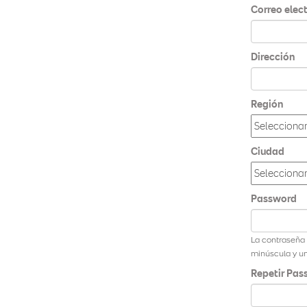
Correo elec
Dirección
Región
Ciudad
Password
La contraseña 
minúscula y u
Repetir Pas