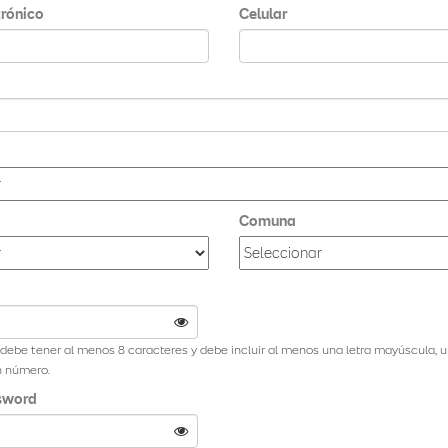
trónico
Celular
Comuna
debe tener al menos 8 caracteres y debe incluir al menos una letra mayúscula, u
n número.
sword